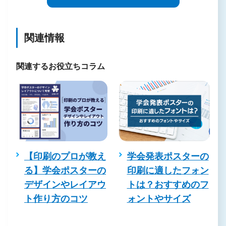
関連情報
関連するお役立ちコラム
と
【印刷のプロが教え
学会発表ポスターの
刷
る】学会ポスターの
印刷に適したフォン
れ
デザインやレイアウ
トは？おすすめのフ
リ
ト作り方のコツ
ォントやサイズ