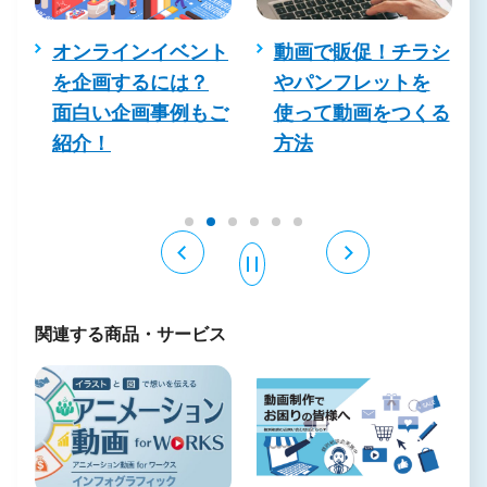
成
オンラインイベント
動画で販促！チラシ
を企画するには？
やパンフレットを
イ
面白い企画事例もご
使って動画をつくる
も
紹介！
方法
関連する商品・サービス