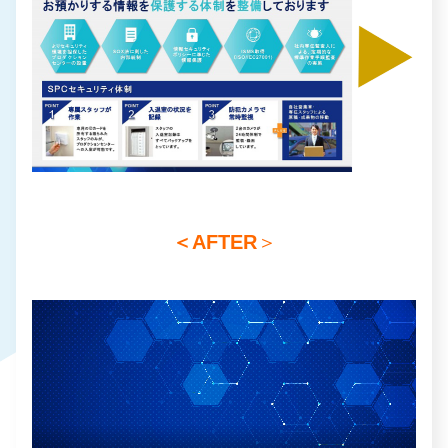
＜AFTER
＞