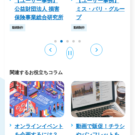
【ユーザー事例】
【デザイン事例】動
ミス・パリ・グルー
画制作
プ
所
デザイン制作
動画制作
動画制作
アニメーション動画
関連するお役立ちコラム
ト
動画で販促！チラシ
今話題のライブコマ
やパンフレットを
ースとは？