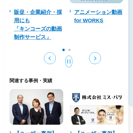
採
アニメーション動画
販促・企業紹介・採
for WORKS
用にも
画
「キンコーズの動画
制作サービス」
関連する事例・実績