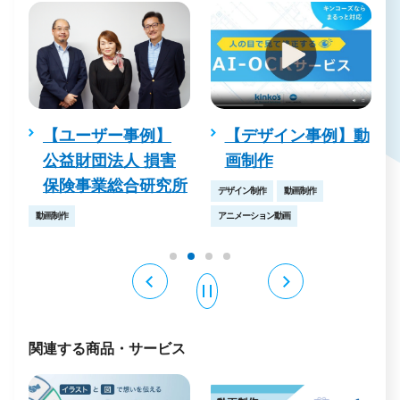
【ユーザー事例】
【デザイン事例】動
【デ
公益財団法人 損害
画制作
画制
保険事業総合研究所
デザイン制作
動画制作
デザイン制
動画制作
アニメーション動画
関連する商品・サービス