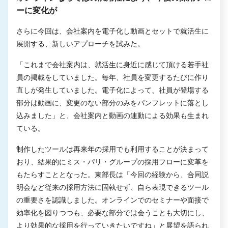
ーに変化が
さらに今回は、会社案内を電子化し動画とセットで就活生に
展開する、新しいアプローチを試みた。
「これまで会社案内は、就活生に身近に感じて頂ける若手社
員の掲載をしていました。毎年、社員を変更するたびに作り
直しが発生していました。電子化によって、社員が登場する
部分は動画に、変更のない部分のみをパンフレットに落とし
込みました」と、会社案内と動画の連動による効果も生まれ
ている。
制作したツールは再来年の採用でも利用することが決まって
おり、結果的にミス・パリ・グループの採用フローに変革を
もたらすこととなった。東部長は「今回の経験から、合同説
明会など従来の採用方法に固執せず、自ら表現できるツール
の重要さを認識しました。オンラインでのセミナーや面接で
効率化を図りつつも、必要な部分では会うことも大切にし、
より効果的な採用を行っていきたいですね」と展望を語られ