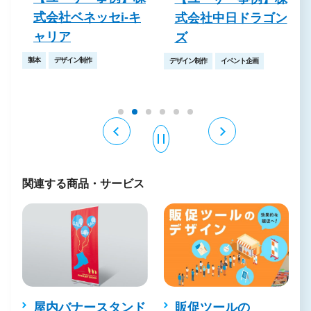
式会社ベネッセi-キ
装
式会社中日ドラゴン
ャリア
ズ
製本
デザイン制作
デザイン制作
イベント企画
関連する商品・サービス
サ
屋内バナースタンド
販促ツールの