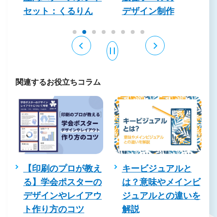
セット：くるりん
デザイン制作
関連するお役立ちコラム
を
【印刷のプロが教え
キービジュアルと
コ
る】学会ポスターの
は？意味やメインビ
デザインやレイアウ
ジュアルとの違いを
る
ト作り方のコツ
解説