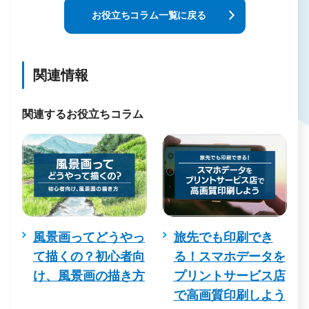
お役立ちコラム一覧に戻る
関連情報
関連するお役立ちコラム
と
風景画ってどうやっ
旅先でも印刷でき
刷
て描くの？初心者向
る！スマホデータを
れ
け、風景画の描き方
プリントサービス店
リ
で高画質印刷しよう