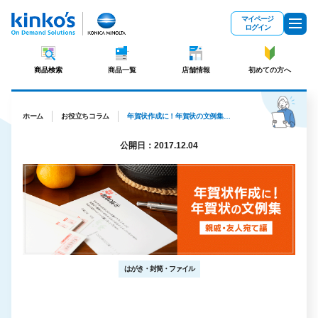
メインコンテンツにスキップ
マイページ
ログイン
商品検索
商品一覧
店舗情報
初めての方へ
ホーム
お役立ちコラム
年賀状作成に！年賀状の文例集【親戚・友人宛て編】
公開日：2017.12.04
はがき・封筒・ファイル