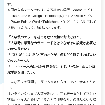
す。
今回は入稿データの作り方を基礎から学習。Adobeアプリ
（Illustrator／In Design／Photoshopなど）とOfficeアプリ
（Power Point／Word／Publisherなど）どちらにも対応して
入稿が行えるよう、解説いたします。
「入稿後のエラーを起こさない究極の方法とは？」
「入稿時に最適なカラーモードとは？なぜその設定が必要な
のか知りたい」
「”塗り足しに注意”と言われたが、何をどう設定すればよい
のかわからない」
「Illustrator入稿は何から気を付ければよいのか…正しい設
定手順を知りたい」
こんな不安や疑問を一度でも抱えた方は、ぜひご参加くださ
い。
オンラインやウェブ入稿が進む中、完成データとして正しい
状態が何なのかを押さえることで印刷会社との無駄なやり取