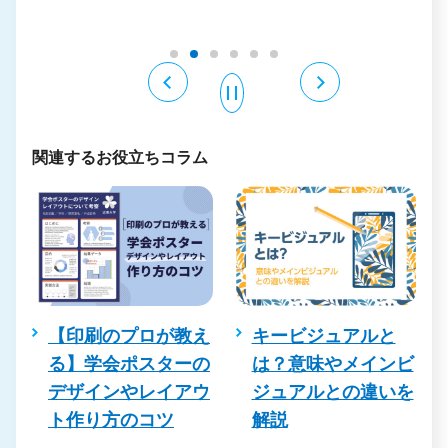
関連するお役立ちコラム
を
【印刷のプロが教え
キービジュアルと
コ
る】学会ポスターの
は？意味やメインビ
デザインやレイアウ
ジュアルとの違いを
る
ト作り方のコツ
解説