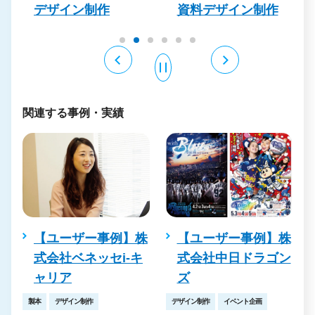
デザイン制作
資料デザイン制作
関連する事例・実績
【ユーザー事例】株
ロ
【ユーザー事例】株
式会社ベネッセi-キ
装
式会社中日ドラゴン
ャリア
ズ
製本
デザイン制作
デザイン制作
イベント企画