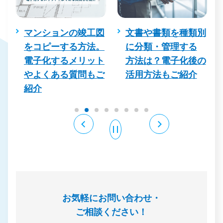
務
マンションの竣工図
文書や書類を種類別
の
をコピーする方法。
に分類・管理する
解
電子化するメリット
方法は？電子化後の
ン
やよくある質問もご
活用方法もご紹介
！
紹介
お気軽にお問い合わせ・
ご相談ください！