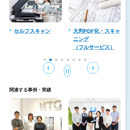
ン
セルフスキャン
大判PDF化・スキャ
ニング
（フルサービス）
関連する事例・実績