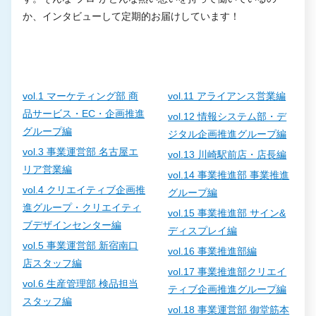
か、インタビューして定期的お届けしています！
vol.1 マーケティング部 商
vol.11 アライアンス営業編
品サービス・EC・企画推進
vol.12 情報システム部・デ
グループ編
ジタル企画推進グループ編
vol.3 事業運営部 名古屋エ
vol.13 川崎駅前店・店長編
リア営業編
vol.14 事業推進部 事業推進
vol.4 クリエイティブ企画推
グループ編
進グループ・クリエイティ
vol.15 事業推進部 サイン&
ブデザインセンター編
ディスプレイ編
vol.5 事業運営部 新宿南口
vol.16 事業推進部編
店スタッフ編
vol.17 事業推進部クリエイ
vol.6 生産管理部 検品担当
ティブ企画推進グループ編
スタッフ編
vol.18 事業運営部 御堂筋本