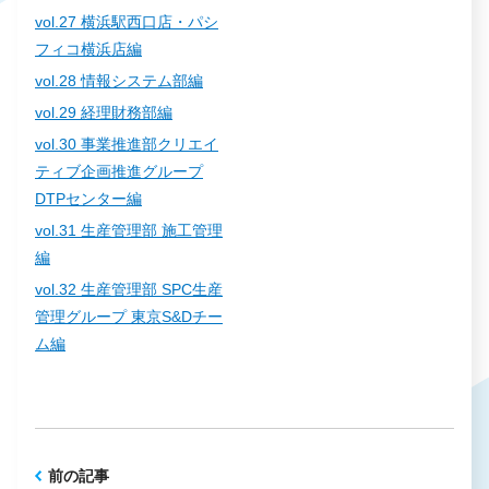
vol.27 横浜駅西口店・パシ
フィコ横浜店編
vol.28 情報システム部編
vol.29 経理財務部編
vol.30 事業推進部クリエイ
ティブ企画推進グループ
DTPセンター編
vol.31 生産管理部 施工管理
編
vol.32 生産管理部 SPC生産
管理グループ 東京S&Dチー
ム編
前の記事