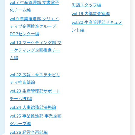
vol.7 生産管理部 文書電子
町店スタッフ編
化チーム編
vol.19 内部監査室編
vol.9 事業推進部 クリエイ
vol.20 生産管理部ドキュメ
ティブ企画推進グループ
ント編
DTPセンター編
vol.10 マーケティング部 マ
ーケティング企画推進チー
ム編
vol.22 広報・サステナビリ
ティ推進部編
vol.23 生産管理部サポート
チームPD編
vol.24 人事総務部法務編
vol.25 事業推進部 事業企画
グループ編
vol.26 経営企画部編