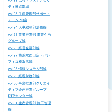
vol.22 広報・サステナビリ
ティ推進部編
vol.23 生産管理部サポート
チームPD編
vol.24 人事総務部法務編
vol.25 事業推進部 事業企画
グループ編
vol.26 経営企画部編
vol.27 横浜駅西口店・パシ
フィコ横浜店編
vol.28 情報システム部編
vol.29 経理財務部編
vol.30 事業推進部クリエイ
ティブ企画推進グループ
DTPセンター編
vol.31 生産管理部 施工管理
編