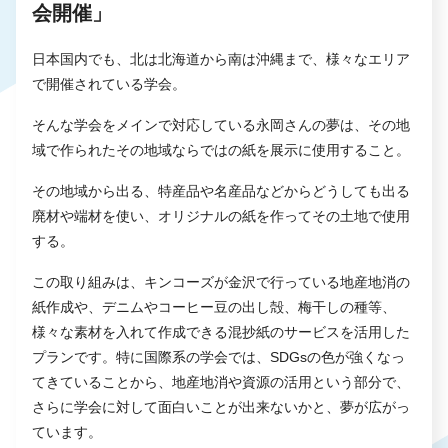
会開催」
日本国内でも、北は北海道から南は沖縄まで、様々なエリア
で開催されている学会。
そんな学会をメインで対応している永岡さんの夢は、その地
域で作られたその地域ならではの紙を展示に使用すること。
その地域から出る、特産品や名産品などからどうしても出る
廃材や端材を使い、オリジナルの紙を作ってその土地で使用
する。
この取り組みは、キンコーズが金沢で行っている地産地消の
紙作成や、デニムやコーヒー豆の出し殻、梅干しの種等、
様々な素材を入れて作成できる混抄紙のサービスを活用した
プランです。特に国際系の学会では、SDGsの色が強くなっ
てきていることから、地産地消や資源の活用という部分で、
さらに学会に対して面白いことが出来ないかと、夢が広がっ
ています。