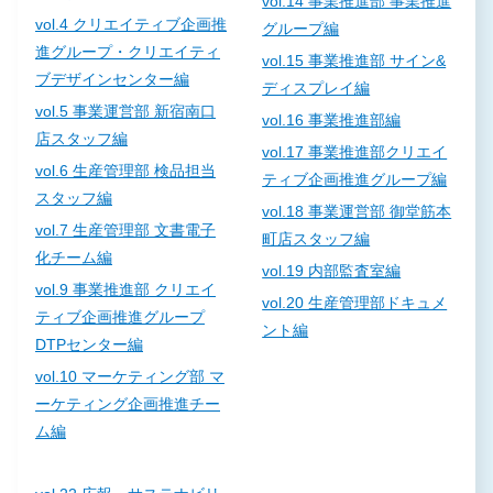
vol.14 事業推進部 事業推進
vol.4 クリエイティブ企画推
グループ編
進グループ・クリエイティ
vol.15 事業推進部 サイン&
ブデザインセンター編
ディスプレイ編
vol.5 事業運営部 新宿南口
vol.16 事業推進部編
店スタッフ編
vol.17 事業推進部クリエイ
vol.6 生産管理部 検品担当
ティブ企画推進グループ編
スタッフ編
vol.18 事業運営部 御堂筋本
vol.7 生産管理部 文書電子
町店スタッフ編
化チーム編
vol.19 内部監査室編
vol.9 事業推進部 クリエイ
vol.20 生産管理部ドキュメ
ティブ企画推進グループ
ント編
DTPセンター編
vol.10 マーケティング部 マ
ーケティング企画推進チー
ム編