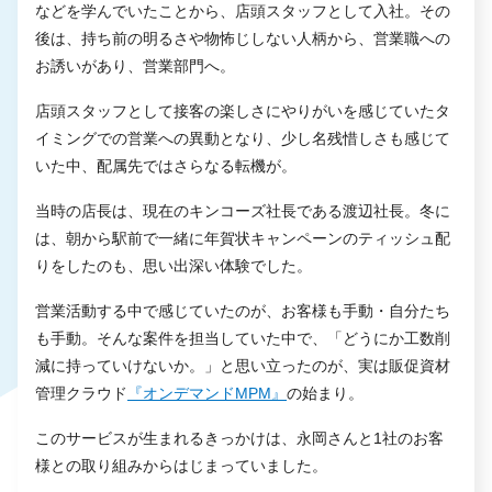
などを学んでいたことから、店頭スタッフとして入社。その
後は、持ち前の明るさや物怖じしない人柄から、営業職への
お誘いがあり、営業部門へ。
店頭スタッフとして接客の楽しさにやりがいを感じていたタ
イミングでの営業への異動となり、少し名残惜しさも感じて
いた中、配属先ではさらなる転機が。
当時の店長は、現在のキンコーズ社長である渡辺社長。冬に
は、朝から駅前で一緒に年賀状キャンペーンのティッシュ配
りをしたのも、思い出深い体験でした。
営業活動する中で感じていたのが、お客様も手動・自分たち
も手動。そんな案件を担当していた中で、「どうにか工数削
減に持っていけないか。」と思い立ったのが、実は販促資材
管理クラウド
『オンデマンドMPM』
の始まり。
このサービスが生まれるきっかけは、永岡さんと1社のお客
様との取り組みからはじまっていました。