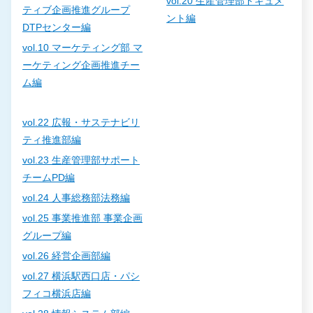
vol.20 生産管理部ドキュメ
ティブ企画推進グループ
ント編
DTPセンター編
vol.10 マーケティング部 マ
ーケティング企画推進チー
ム編
vol.22 広報・サステナビリ
ティ推進部編
vol.23 生産管理部サポート
チームPD編
vol.24 人事総務部法務編
vol.25 事業推進部 事業企画
グループ編
vol.26 経営企画部編
vol.27 横浜駅西口店・パシ
フィコ横浜店編