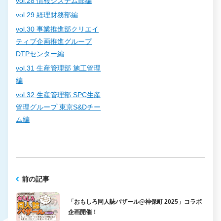
vol.28 情報システム部編
vol.29 経理財務部編
vol.30 事業推進部クリエイ
ティブ企画推進グループ
DTPセンター編
vol.31 生産管理部 施工管理
編
vol.32 生産管理部 SPC生産
管理グループ 東京S&Dチー
ム編
前の記事
「おもしろ同人誌バザール@神保町 2025」コラボ
企画開催！