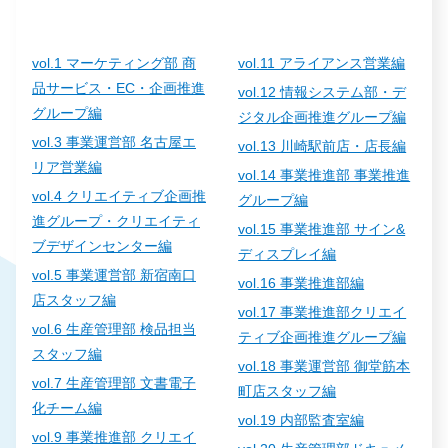
vol.1 マーケティング部 商
vol.11 アライアンス営業編
品サービス・EC・企画推進
vol.12 情報システム部・デ
グループ編
ジタル企画推進グループ編
vol.3 事業運営部 名古屋エ
vol.13 川崎駅前店・店長編
リア営業編
vol.14 事業推進部 事業推進
vol.4 クリエイティブ企画推
グループ編
進グループ・クリエイティ
vol.15 事業推進部 サイン&
ブデザインセンター編
ディスプレイ編
vol.5 事業運営部 新宿南口
vol.16 事業推進部編
店スタッフ編
vol.17 事業推進部クリエイ
vol.6 生産管理部 検品担当
ティブ企画推進グループ編
スタッフ編
vol.18 事業運営部 御堂筋本
vol.7 生産管理部 文書電子
町店スタッフ編
化チーム編
vol.19 内部監査室編
vol.9 事業推進部 クリエイ